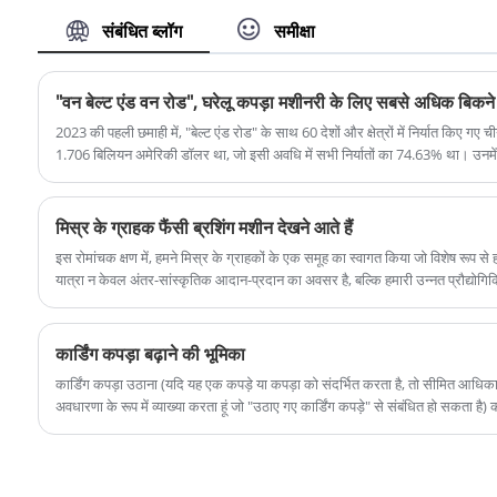
सेरेस मशीनरी बेहतर भविष्य बनाने, संयुक्त रूप से उद्योग के
उत्पादन करने के लिए उन्नत तकनीक और प्रौद्योगिकी का
संबंधित ब्लॉग
समीक्षा
विकास को बढ़ावा देने और जीत-जीत की स्थिति हासिल करने
उपयोग करती है, जिसका लक्ष्य उच्च गुणवत्ता वाली अपघर्षक
के लिए सभी भागीदारों के साथ काम करने के लिए तत्पर है।
सामग्री के लिए ग्राहकों की मांग को पूरा करना है। हमारी 800
सेरेस मशीनरी का हमेशा मानना ​​है कि उच्च गुणवत्ता वाले उत्पाद
जाली वाली हरी सिलिकॉन अपघर्षक रेत का व्यापक रूप से धातु
​"वन बेल्ट एंड वन रोड", घरेलू कपड़ा मशीनरी के लिए सबसे अधिक बिकने व
और ईमानदार सहयोग हमारे ग्राहकों का विश्वास और संतुष्टि
प्रसंस्करण, कांच निर्माण, सिरेमिक प्रौद्योगिकी आदि सहित
2023 की पहली छमाही में, "बेल्ट एंड रोड" के साथ 60 देशों और क्षेत्रों में निर्यात किए गए 
जीतने की कुंजी है।
विभिन्न क्षेत्रों में उपयोग किया जाता है। इसमें महीन कण और
1.706 बिलियन अमेरिकी डॉलर था, जो इसी अवधि में सभी निर्यातों का 74.63% था। उनमें से, 
निर्यात में बड़े पैमाने पर वृद्धि हुई।
समान कण वितरण है, जो कुशल और सटीक पीसने वाला
प्रभाव प्रदान कर सकता है। इतना ही नहीं, 800 जाल हरे
मिस्र के ग्राहक फैंसी ब्रशिंग मशीन देखने आते हैं
सिलिकॉन अपघर्षक रेत में उच्च तापमान प्रतिरोध, पहनने के
​इस रोमांचक क्षण में, हमने मिस्र के ग्राहकों के एक समूह का स्वागत किया जो विशेष रूप स
प्रतिरोध और मजबूत स्थिरता की विशेषताएं भी हैं, और
यात्रा न केवल अंतर-सांस्कृतिक आदान-प्रदान का अवसर है, बल्कि हमारी उन्नत प्रौद्योगिकिय
दीर्घकालिक उपयोग में उत्कृष्ट प्रदर्शन बनाए रख सकते हैं।
है।
कार्डिंग कपड़ा बढ़ाने की भूमिका
कार्डिंग कपड़ा उठाना (यदि यह एक कपड़े या कपड़ा को संदर्भित करता है, तो सीमित आधिक
अवधारणा के रूप में व्याख्या करता हूं जो "उठाए गए कार्डिंग कपड़े" से संबंधित हो सकता है) क
है। हालांकि, चूंकि "कार्डिंग क्लॉथ राइजिंग" एक सामान्य अंग्रेजी शब्द नहीं है, इसलिए निम
सामान्य ज्ञान के आधार पर अपनी भूमिका की व्याख्या करेगा।