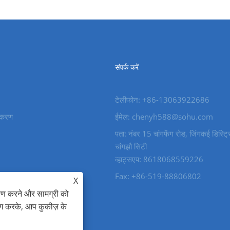
संपर्क करें
टेलीफोन: +86-13063922686
पकरण
ईमेल: chenyh588@sohu.com
पता: नंबर 15 चांगफेंग रोड, जिंगकई डिस्ट्र
चांगझौ सिटी
व्हाट्सएप: 8618068559226
Fax: +86-519-88806802
X
ेषण करने और सामग्री को
ोग करके, आप कुकीज़ के