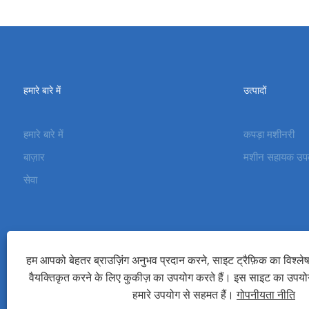
हमारे बारे में
उत्पादों
हमारे बारे में
कपड़ा मशीनरी
बाज़ार
मशीन सहायक उ
सेवा
हम आपको बेहतर ब्राउज़िंग अनुभव प्रदान करने, साइट ट्रैफ़िक का विश्ल
वैयक्तिकृत करने के लिए कुकीज़ का उपयोग करते हैं। इस साइट का उपय
कॉपीराइट © 2023 चांगझौ सेरेस मशीनरी कं, लिमिटेड सभी अधिकार सुरक्षित।
हमारे उपयोग से सहमत हैं।
गोपनीयता नीति