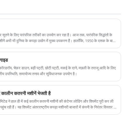
कोई इरादा है या हमारे उत्पादों और सेवाओं के बारे में अधिक
या उपयोगकर्ता अनुभव में, वे लगातार उत्कृष्टता का प्रयास कर
जानने की आवश्यकता है, तो कृपया बेझिझक हमसे संपर्क करें।
रहे हैं और ग्राहकों के लिए बेहतर अनुभव ला रहे हैं।
 और सूतने के लिए पारंपरिक तरीकों का उपयोग कर रहा है। आज तक, पारंपरिक सिद्धांतों के
ं अभी भी दुनिया के कपड़ा उद्योग में मुख्य उपकरण हैं। हालाँकि, 1950 के दशक के बाद
 आंशिक रूप से पारंपरिक तरीकों की जगह ले रही हैं, और बहुत अधिक दक्षता वाले वस्त्रों का
ने हुए कपड़े, आदि। नई प्रक्रिया विधियाँ नए कपड़ा उपकरण तैयार करती हैं, और परिपक्वता
़ा उद्योग के आगे विकास को बढ़ावा मिलता है।
 गाइड
डरॉय, चेफ़र डाउन, बड़ी पट्टी, छोटी पट्टी, मकई के दाने, मछली के तराजू आदि के लिए
ुमंडलीय उपस्थिति, समायोज्य तनाव और सुविधाजनक उपयोग है।
ई कालीन कतरनी मशीनें भेजती है
िमिटेड ने हाल ही में कई कालीन कतरनी मशीनों की कंटेनर लोडिंग और शिपमेंट पूरी कर ली
हुंच रही हैं। यह शिपमेंट अंतरराष्ट्रीय कपड़ा मशीनरी बाजारों में कंपनी के निरंतर विस्तार में