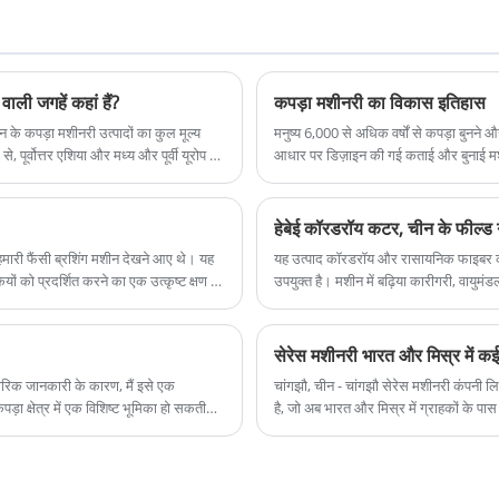
अपघर्षक रेत ने बाजार का बहुत ध्यान आकर्षित किया है। यह
अपघर्षक उन्नत उत्पादन तकनीक द्वारा बनाया गया है, जिसमें
उच्च कठोरता और पहनने का प्रतिरोध है और इसका उपयोग
विभिन्न अनुप्रयोग क्षेत्रों में पूरी तरह से किया जा सकता है।
ाली जगहें कहां हैं?
कपड़ा मशीनरी का विकास इतिहास
साथ ही, सेरेस मशीनरी विभिन्न ग्राहकों की जरूरतों को पूरा
चीन के कपड़ा मशीनरी उत्पादों का कुल मूल्य
मनुष्य 6,000 से अधिक वर्षों से कपड़ा बुनने
करने के लिए पीसने वाले अपघर्षक के विभिन्न विनिर्देश और
पूर्वोत्तर एशिया और मध्य और पूर्वी यूरोप को
आधार पर डिज़ाइन की गई कताई और बुनाई मशीने
से, कुछ नई प्रक्रिया विधियाँ बनाई गई हैं, जो
आकार भी प्रदान करती है।
उत्पादन कर रही हैं, जैसे रोटर कताई, गैर-बु
और नए कपड़ा उपकरणों को बढ़ावा देने से कपड
हेबेई कॉरडरॉय कटर, चीन के फील्ड
े हमारी फैंसी ब्रशिंग मशीन देखने आए थे। यह
यह उत्पाद कॉरडरॉय और रासायनिक फाइबर कॉर
ों को प्रदर्शित करने का एक उत्कृष्ट क्षण भी
उपयुक्त है। मशीन में बढ़िया कारीगरी, वाय
सेरेस मशीनरी भारत और मिस्र में क
ारिक जानकारी के कारण, मैं इसे एक
चांगझौ, चीन - चांगझौ सेरेस मशीनरी कंपनी ल
पड़ा क्षेत्र में एक विशिष्ट भूमिका हो सकती
है, जो अब भारत और मिस्र में ग्राहकों के पास प
्नलिखित उत्तर कपड़े को उठाने और कार्डिंग के
एक और महत्वपूर्ण कदम है।