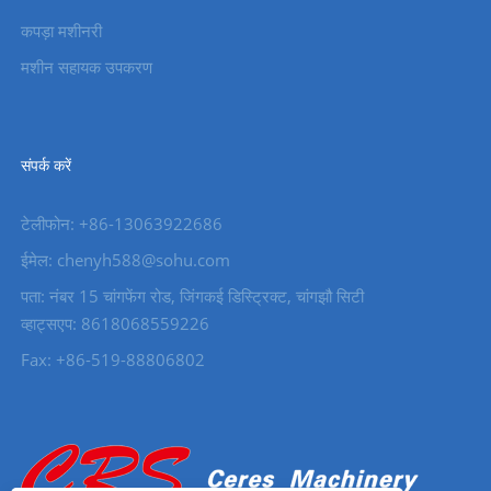
कपड़ा मशीनरी
मशीन सहायक उपकरण
संपर्क करें
टेलीफोन: +86-13063922686
ईमेल: chenyh588@sohu.com
पता: नंबर 15 चांगफेंग रोड, जिंगकई डिस्ट्रिक्ट, चांगझौ सिटी
व्हाट्सएप: 8618068559226
Fax: +86-519-88806802