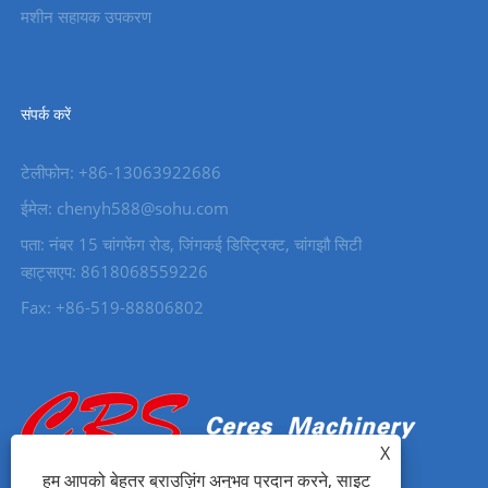
मशीन सहायक उपकरण
संपर्क करें
टेलीफोन: +86-13063922686
ईमेल: chenyh588@sohu.com
पता: नंबर 15 चांगफेंग रोड, जिंगकई डिस्ट्रिक्ट, चांगझौ सिटी
व्हाट्सएप: 8618068559226
Fax: +86-519-88806802
X
हम आपको बेहतर ब्राउज़िंग अनुभव प्रदान करने, साइट