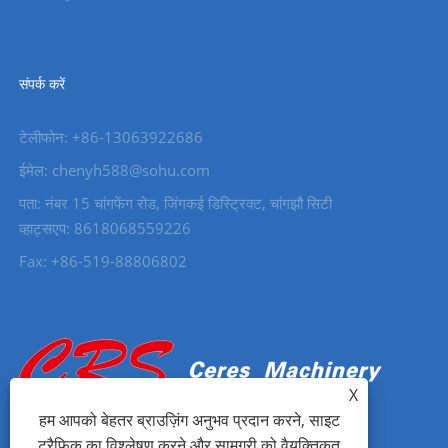
संपर्क करें
टेलीफोन: +86-13063922686
ईमेल: chenyh588@sohu.com
पता: नंबर 15 चांगफेंग रोड, जिंगकई डिस्ट्रिक्ट, चांगझौ सिटी
व्हाट्सएप: 8618068559226
Fax: +86-519-88806802
X
हम आपको बेहतर ब्राउज़िंग अनुभव प्रदान करने, साइट
ट्रैफ़िक का विश्लेषण करने और सामग्री को वैयक्तिकृत