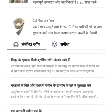
महत्वपूर्ण उत्पादक और आपूर्तिकर्ता है। 20 साल पहले
को शीर्ष पायदान के उत्पाद पेश करके उत्कृष्टता के लिए
अपनी स्थापना के बाद से, कंपनी ने बिक्री से पहले और बाद
प्रयास करता है।
में सुचारू संचार को बेहतर बनाने के लिए उत्पादन और
2.2 मीटर ऊन फेल्ट
डिजाइन के लिए एक प्रतिभाशाली टीम बनाई है। जन-
एक पेशेवर आपूर्तिकर्ता के रूप में, सेरेस मशीनरी गर्व से उच्च
प्रथम दर्शन के अनुरूप, हमारी कंपनी महानता हासिल करने
गुणवत्ता वाले ऊन फेल्ट उत्पाद प्रदान करती है, जिसमें
के प्रयास में ग्राहकों को शीर्ष पायदान के उत्पाद पेश करती
लोकप्रिय 2.2 मीटर ऊन फेल्ट भी शामिल है। हमारे 2.2
है।
संबंधित ब्लॉग
समीक्षा
मीटर वूल फेल्ट की गुणवत्ता उत्कृष्ट है और इसके विभिन्न
उपयोग हैं। औद्योगिक मशीनरी, कंपन नियंत्रण, तेल स्नेहन,
घर्षण और प्रतिरोध से कोई फर्क नहीं पड़ता, हमारे उत्पाद
मिस्र के ग्राहक फैंसी ब्रशिंग मशीन देखने आते हैं
आपकी आवश्यकताओं को पूरा कर सकते हैं। हम यह
​इस रोमांचक क्षण में, हमने मिस्र के ग्राहकों के एक समूह का स्वागत किया जो विशेष रूप
सुनिश्चित करने के लिए विवरण और शिल्प कौशल पर ध्यान
से हमारी फैंसी ब्रशिंग मशीन देखने आए थे। यह यात्रा न केवल अंतर-सांस्कृतिक
आदान-प्रदान का अवसर है, बल्कि हमारी उन्नत प्रौद्योगिकियों को प्रदर्शित करने का
देते हैं कि प्रत्येक ऊन उच्चतम मानक तक पहुंचे।
एक उत्कृष्ट क्षण भी है।
ग्राहकों से मिलें और कतरनी मशीन के उपयोग के बारे में पूछताछ करें
आधुनिक व्यवसायों में, शियरिंग मशीनों के ग्राहक उपयोग को समझना महत्वपूर्ण है।
इससे न केवल उत्पादों और सेवाओं को बेहतर बनाने में मदद मिलती है, बल्कि ग्राहकों के
साथ रिश्ते भी गहरे होते हैं। यह लेख बताता है कि ग्राहकों का प्रभावी ढंग से साक्षात्कार
कैसे किया जाए और मशीनों के उनके उपयोग के बारे में अधिक जानें।
एक कतरनी मशीन क्या है?