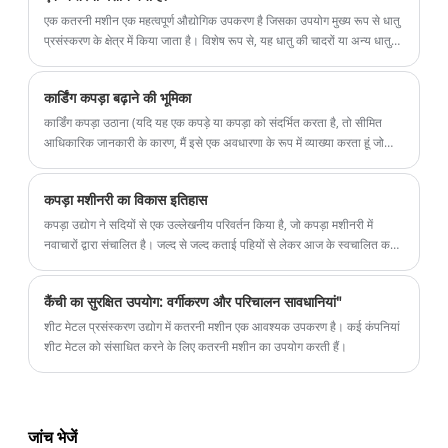
एक कतरनी मशीन एक महत्वपूर्ण औद्योगिक उपकरण है जिसका उपयोग मुख्य रूप से धातु
प्रसंस्करण के क्षेत्र में किया जाता है। विशेष रूप से, यह धातु की चादरों या अन्य धातु
रूपों से आवश्यक आकार या आकार को जल्दी से काटने के लिए तेज ब्लेड और मजबूत
दबाव का उपयोग करता है। ऑपरेशन के दौरान, ब्लेड आमतौर पर काटने की सटीकता
कार्डिंग कपड़ा बढ़ाने की भूमिका
और दक्षता सुनिश्चित करने के लिए धातु की सतह पर लंबवत काम करता है।
कार्डिंग कपड़ा उठाना (यदि यह एक कपड़े या कपड़ा को संदर्भित करता है, तो सीमित
आधिकारिक जानकारी के कारण, मैं इसे एक अवधारणा के रूप में व्याख्या करता हूं जो
"उठाए गए कार्डिंग कपड़े" से संबंधित हो सकता है) कपड़ा क्षेत्र में एक विशिष्ट भूमिका हो
सकती है। हालांकि, चूंकि "कार्डिंग क्लॉथ राइजिंग" एक सामान्य अंग्रेजी शब्द नहीं है,
कपड़ा मशीनरी का विकास इतिहास
इसलिए निम्नलिखित उत्तर कपड़े को उठाने और कार्डिंग के सामान्य ज्ञान के आधार पर
अपनी भूमिका की व्याख्या करेगा।
कपड़ा उद्योग ने सदियों से एक उल्लेखनीय परिवर्तन किया है, जो कपड़ा मशीनरी में
नवाचारों द्वारा संचालित है। जल्द से जल्द कताई पहियों से लेकर आज के स्वचालित करघे
तक, इन मशीनों के विकास ने कपड़े के उत्पादन में क्रांति ला दी है। इस लेख में, हम
कपड़ा मशीनरी के विकास में प्रमुख मील के पत्थर का पता लगाते हैं और आधुनिक
कैंची का सुरक्षित उपयोग: वर्गीकरण और परिचालन सावधानियां"
उपकरणों की उन्नत विशेषताओं को उजागर करते हैं।
शीट मेटल प्रसंस्करण उद्योग में कतरनी मशीन एक आवश्यक उपकरण है। कई कंपनियां
शीट मेटल को संसाधित करने के लिए कतरनी मशीन का उपयोग करती हैं।
जांच भेजें