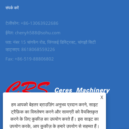
संपर्क करें
टेलीफोन: +86-13063922686
ईमेल: chenyh588@sohu.com
पता: नंबर 15 चांगफेंग रोड, जिंगकई डिस्ट्रिक्ट, चांगझौ सिटी
व्हाट्सएप: 8618068559226
Fax: +86-519-88806802
X
हम आपको बेहतर ब्राउज़िंग अनुभव प्रदान करने, साइट
ट्रैफ़िक का विश्लेषण करने और सामग्री को वैयक्तिकृत
करने के लिए कुकीज़ का उपयोग करते हैं। इस साइट का
उपयोग करके, आप कुकीज़ के हमारे उपयोग से सहमत हैं।