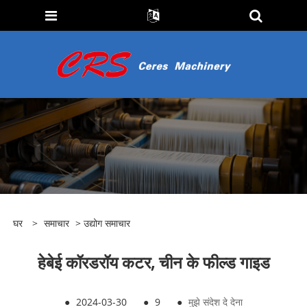
घर
>
समाचार
>
उद्योग समाचार
हेबेई कॉरडरॉय कटर, चीन के फील्ड गाइड
●
2024-03-30
●
9
●
मुझे संदेश दे देना