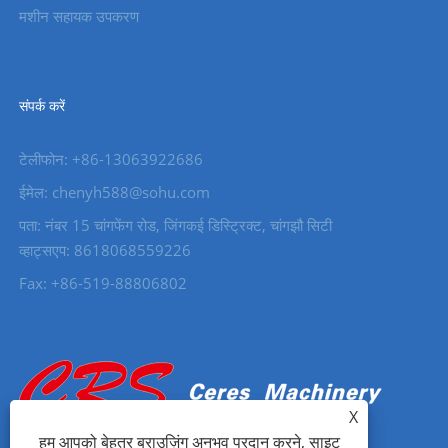
मशीन सहायक उपकरण
संपर्क करें
टेलीफोन: +86-13063922686
ईमेल: chenyh588@sohu.com
पता: नंबर 15 चांगफेंग रोड, जिंगकई डिस्ट्रिक्ट, चांगझौ सिटी
व्हाट्सएप: 8618068559226
Fax: +86-519-88806802
X
हम आपको बेहतर ब्राउज़िंग अनुभव प्रदान करने, साइट